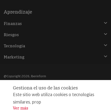
Aprendizaje
Finanzas
Riesgos
Tecnología
Marketing
@Copyright 2026, Iberinform
Gestiona el uso de las cookies
Aviso legal
Este sitio web utiliza cookies o tecnologías
Política de cookies
similares, prop
Declaración de privacidad
Ver más
...