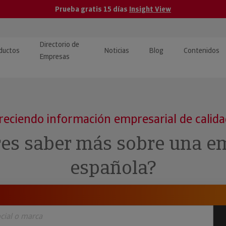
Prueba gratis 15 días
Insight View
Directorio de
ductos
Noticias
Blog
Contenidos
Empresas
caPro · Análisis de datos
eos: presentación de
ormación empresas
ancieros
ducto y tutoriales
reciendo información empresarial de calid
ormación Pública
 · Integración de Datos para
cionario Económico
res saber más sobre una e
M y ERP
ormación Investigada
española?
llect · Recuperación de
uda