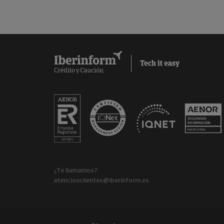
¿Te llamamos?
atencionclientes@iberinform.es