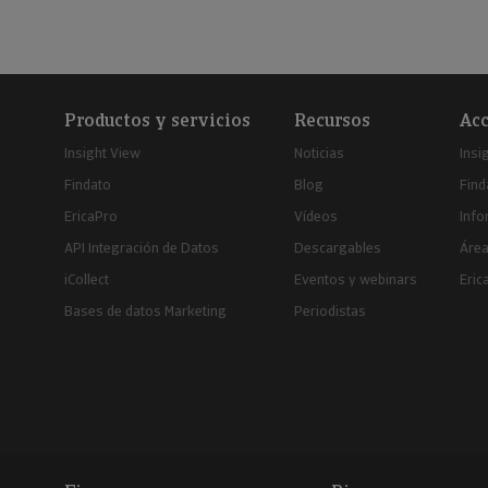
Productos y servicios
Recursos
Acc
Insight View
Noticias
Insi
Findato
Blog
Find
EricaPro
Vídeos
Inf
API Integración de Datos
Descargables
Área
iCollect
Eventos y webinars
Eric
Bases de datos Marketing
Periodistas