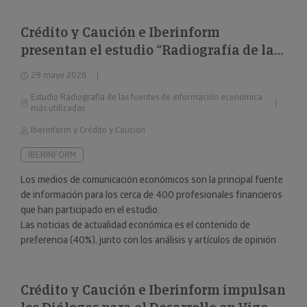
Crédito y Caución e Iberinform
presentan el estudio “Radiografía de las
fuentes de información económica más
29 mayo 2026
utilizadas”
Estudio Radiografía de las fuentes de información económica
más utilizadas
Iberinform y Crédito y Caución
IBERINFORM
Los medios de comunicación económicos son la principal fuente
de información para los cerca de 400 profesionales financieros
que han participado en el estudio.
Las noticias de actualidad económica es el contenido de
preferencia (40%), junto con los análisis y artículos de opinión
(24%).
Crédito y Caución e Iberinform impulsan