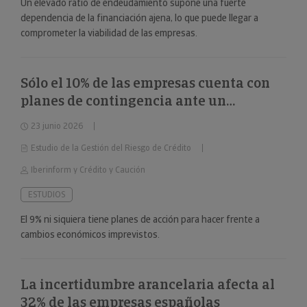
Un elevado ratio de endeudamiento supone una fuerte
dependencia de la financiación ajena, lo que puede llegar a
comprometer la viabilidad de las empresas.
Sólo el 10% de las empresas cuenta con
planes de contingencia ante un
deterioro repentino de la situación
23 junio 2026
económica
Estudio de la Gestión del Riesgo de Crédito
Iberinform y Crédito y Caución
ESTUDIOS
El 9% ni siquiera tiene planes de acción para hacer frente a
cambios económicos imprevistos.
La incertidumbre arancelaria afecta al
32% de las empresas españolas