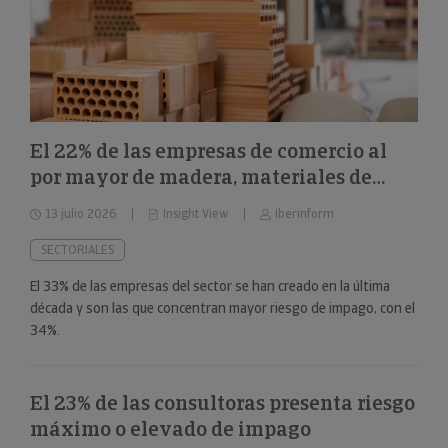
El 22% de las empresas de comercio al
por mayor de madera, materiales de
construcción y aparatos sanitarios están
13 julio 2026
Insight View
Iberinform
en riesgo máximo o elevado de impago
SECTORIALES
El 33% de las empresas del sector se han creado en la última
década y son las que concentran mayor riesgo de impago, con el
34%.
El 23% de las consultoras presenta riesgo
máximo o elevado de impago