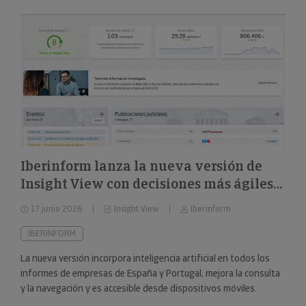
Iberinform lanza la nueva versión de
Insight View con decisiones más ágiles
sobre 322 millones de empresas y
17 junio 2026
Insight View
Iberinform
nuevas capacidades en su
funcionalidad de IA
IBERINFORM
La nueva versión incorpora inteligencia artificial en todos los
informes de empresas de España y Portugal, mejora la consulta
y la navegación y es accesible desde dispositivos móviles.