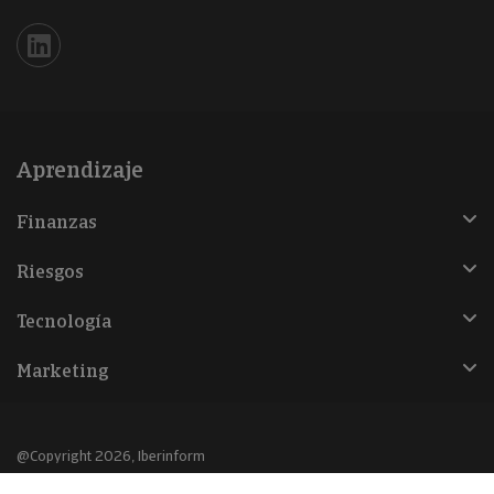
Iberinform en Linkedin
Aprendizaje
Finanzas
Riesgos
Tecnología
Marketing
@Copyright 2026, Iberinform