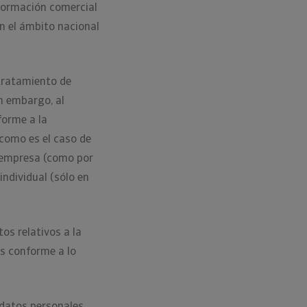
nformación comercial
en el ámbito nacional
 tratamiento de
n embargo, al
forme a la
 como es el caso de
a empresa (como por
individual (sólo en
os relativos a la
es conforme a lo
 datos personales.