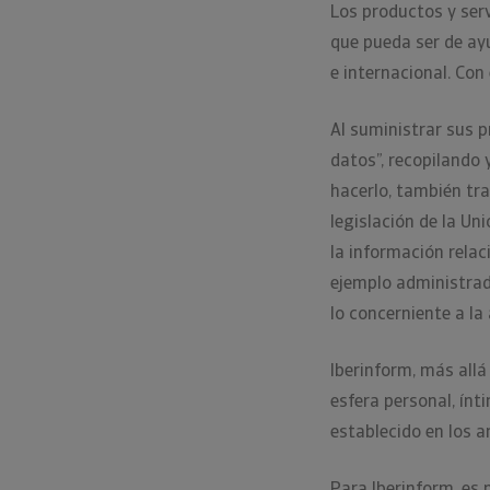
Los productos y serv
que pueda ser de ayu
e internacional. Con
Al suministrar sus 
datos”, recopilando
hacerlo, también tr
legislación de la U
la información rela
ejemplo administrado
lo concerniente a la
Iberinform, más allá
esfera personal, ínt
establecido en los a
Para Iberinform, es