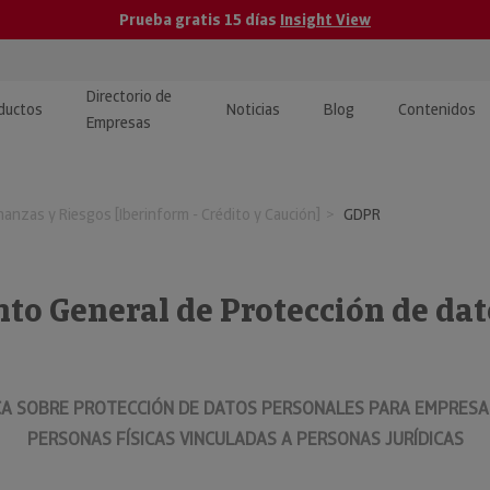
Prueba gratis 15 días
Insight View
Directorio de
ductos
Noticias
Blog
Contenidos
Empresas
caPro · Análisis de datos
eos: presentación de
ormación empresas
nanzas y Riesgos [Iberinform - Crédito y Caución]
GDPR
ancieros
ducto y tutoriales
ormación Pública
 · Integración de Datos para
cionario Económico
to General de Protección de dat
M y ERP
ormación Investigada
llect · Recuperación de
uda
A SOBRE PROTECCIÓN DE DATOS PERSONALES PARA EMPRESAR
PERSONAS FÍSICAS VINCULADAS A PERSONAS JURÍDICAS