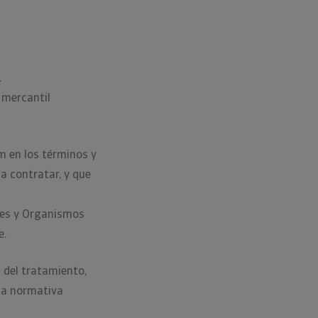
clientes.
.
 mercantil
m en los términos y
a contratar, y que
des y Organismos
e.
n del tratamiento,
 la normativa