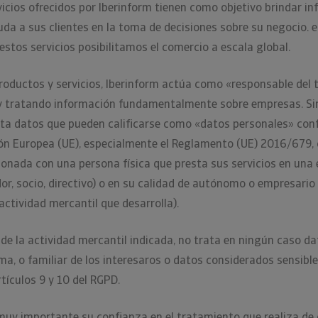
icios ofrecidos por Iberinform tienen como objetivo brindar i
da a sus clientes en la toma de decisiones sobre su negocio. 
 estos servicios posibilitamos el comercio a escala global.
productos y servicios, Iberinform actúa como «responsable del
 y tratando información fundamentalmente sobre empresas. Si
ata datos que pueden calificarse como «datos personales» con
nión Europea (UE), especialmente el Reglamento (UE) 2016/679,
cionada con una persona física que presta sus servicios en un
r, socio, directivo) o en su calidad de autónomo o empresario 
 actividad mercantil que desarrolla).
 de la actividad mercantil indicada, no trata en ningún caso dat
ima, o familiar de los interesaros o datos considerados sensibl
rtículos 9 y 10 del RGPD.
 muy importante su confianza en el tratamiento que realiza de