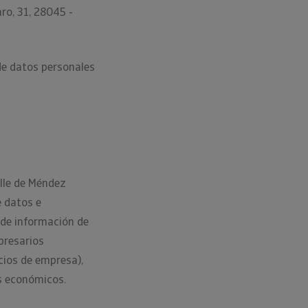
ro, 31, 28045 -
de datos personales
alle de Méndez
e datos e
 de información de
presarios
cios de empresa),
es económicos.