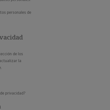
atos personales de
ivacidad
ección de los
ctualizar la
e.
 de privacidad?
a