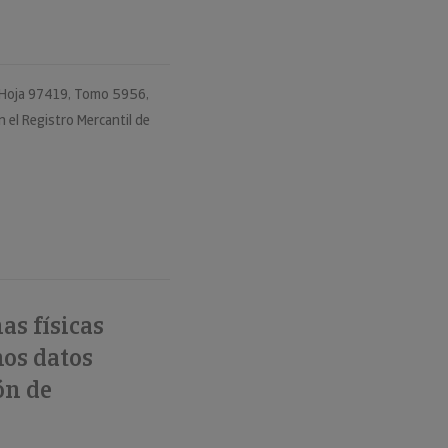
d, Hoja 97419, Tomo 5956,
 el Registro Mercantil de
as físicas
mos datos
ón de