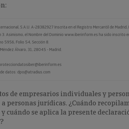
n:
nternacional, S.A.U. A-28382927 Inscrita en el Registro Mercantil de Madri
n 3. Asimismo, el Nombre del Dominio www.iberinform.es ha sido inscrito en
o 5956, Folio 54, Sección 8.
de Méndez Álvaro, 31, 28045 - Madrid.
foprotecciondatosiber@iberinform.es
 de datos: dpo@atradius.com
os de empresarios individuales y person
 a personas jurídicas. ¿Cuándo recopila
 y cuándo se aplica la presente declaraci
d?