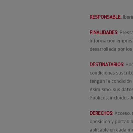
RESPONSABLE:
Iber
FINALIDADES:
Presta
Información empresa
desarrollada por los
DESTINATARIOS:
Pod
condiciones suscrito
tengan la condición
Asimismo, sus datos
Públicos, incluidos 
DERECHOS:
Acceso, 
oposición y portabil
aplicable en cada mo