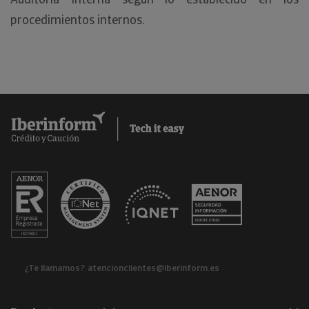
procedimientos internos.
¿Te llamamos?
atencionclientes@iberinform.es