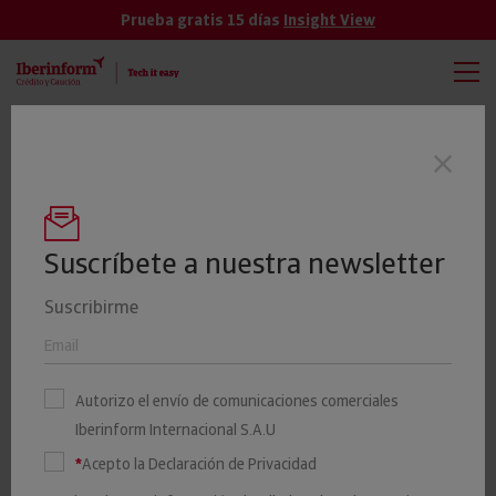
Prueba gratis 15 días
Insight View
TODAS
VER MÁS
El 19% de las empresas cántabras tienen
Últimas noticias
un riesgo elevado o máximo de impago
Suscríbete a nuestra newsletter
Suscribirme
Las constituciones de
empresas crecen al 10%
Autorizo el envío de comunicaciones comerciales
interanual en 2024
Iberinform Internacional S.A.U
*
Acepto la Declaración de Privacidad
06 MARZO 2024
Iberinform