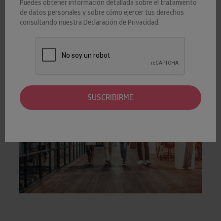
Puedes obtener información detallada sobre el tratamiento
EMPRESAS
de datos personales y sobre cómo ejercer tus derechos
consultando nuestra
Declaración de Privacidad
.
La disolución de empresas registra una caída interanual del
-4,9% en los dos primeros meses del año.
SUSCRIBIRME