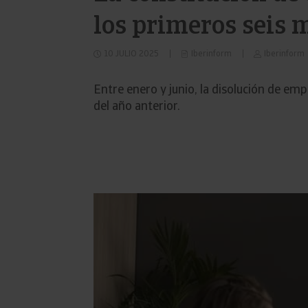
los primeros seis 
10 JULIO 2025
Iberinform
Iberinform
Entre enero y junio, la disolución de e
del año anterior.