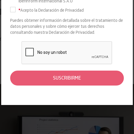
Iberinform Internacional S.A.U
meses de 2025
*
Acepto la Declaración de Privacidad
Puedes obtener información detallada sobre el tratamiento de
EMPRESAS
datos personales y sobre cómo ejercer tus derechos
consultando nuestra
Declaración de Privacidad
.
mpresas aumenta un 2,3% con respecto al mismo periodo
SUSCRIBIRME