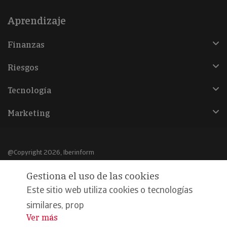
Aprendizaje
Finanzas
Riesgos
Tecnología
Marketing
@Copyright 2026, Iberinform
Gestiona el uso de las cookies
Aviso legal
Este sitio web utiliza cookies o tecnologías
Política de cookies
similares, prop
Declaración de privacidad
Ver más
...