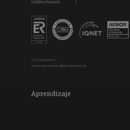
¿Te llamamos?
atencionclientes@iberinform.es
Aprendizaje