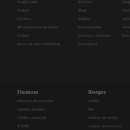
Insight View
Noticias
Insi
Findato
Blog
Find
EricaPro
Vídeos
Inf
API Integración de Datos
Descargables
Área
iCollect
Eventos y webinars
Eric
Bases de datos Marketing
Periodistas
Finanzas
Riesgos
Informes de empresa
ASNEF
Cuentas anuales
RAI
Crédito comercial
Análisis de riesgo
BORME
Listado de morosos