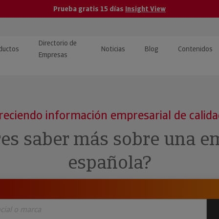
Prueba gratis 15 días
Insight View
Directorio de
ductos
Noticias
Blog
Contenidos
Empresas
caPro · Análisis de datos
eos: presentación de
ormación empresas
ancieros
ducto y tutoriales
reciendo información empresarial de calid
ormación Pública
 · Integración de Datos para
cionario Económico
res saber más sobre una e
M y ERP
ormación Investigada
española?
llect · Recuperación de
uda