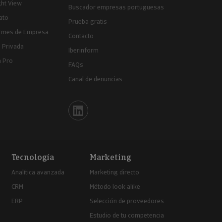
ght View
Buscador empresas portuguesas
ato
Prueba gratis
ormes de Empresa
Contacto
 Privada
Iberinform
a Pro
FAQs
Canal de denuncias
Iberinform en Linkedin
Tecnología
Marketing
Analítica avanzada
Marketing directo
CRM
Método look alike
ERP
Selección de proveedores
Estudio de tu competencia