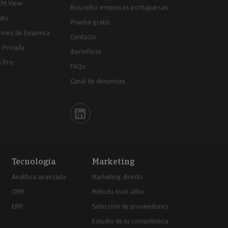
ght View
Buscador empresas portuguesas
ato
Prueba gratis
ormes de Empresa
Contacto
 Privada
Iberinform
a Pro
FAQs
Canal de denuncias
Iberinform en Linkedin
Tecnología
Marketing
Analítica avanzada
Marketing directo
CRM
Método look alike
ERP
Selección de proveedores
Estudio de tu competencia