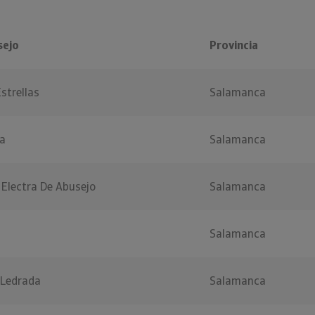
sejo
Provincia
strellas
Salamanca
ba
Salamanca
 Electra De Abusejo
Salamanca
Salamanca
e Ledrada
Salamanca