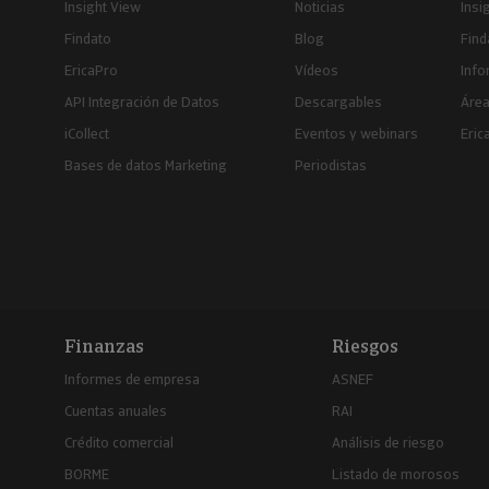
Insight View
Noticias
Insi
Findato
Blog
Find
EricaPro
Vídeos
Inf
API Integración de Datos
Descargables
Área
iCollect
Eventos y webinars
Eric
Bases de datos Marketing
Periodistas
Finanzas
Riesgos
Informes de empresa
ASNEF
Cuentas anuales
RAI
Crédito comercial
Análisis de riesgo
BORME
Listado de morosos