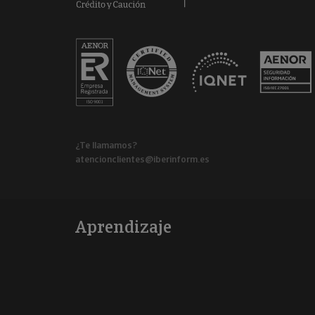
¿Te llamamos?
atencionclientes@iberinform.es
Aprendizaje