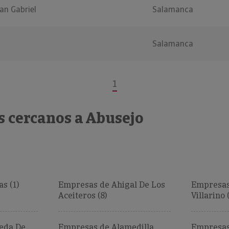
an Gabriel
Salamanca
Salamanca
1
s cercanos a Abusejo
s (1)
Empresas de Ahigal De Los
Empresas
Aceiteros (8)
Villarino 
eda De
Empresas de Alamedilla
Empresas 