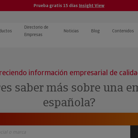
Prueba gratis 15 días
Insight View
Directorio de
ductos
Noticias
Blog
Contenidos
Empresas
caPro · Análisis de datos
eos: presentación de
ormación empresas
ancieros
ducto y tutoriales
reciendo información empresarial de calid
ormación Pública
 · Integración de Datos para
cionario Económico
res saber más sobre una e
M y ERP
ormación Investigada
española?
llect · Recuperación de
uda