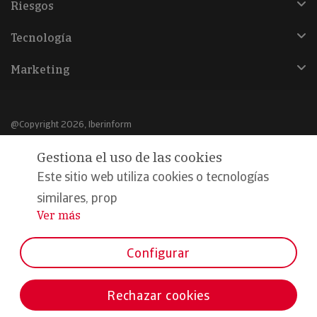
Riesgos
Tecnología
Marketing
@Copyright 2026, Iberinform
Gestiona el uso de las cookies
Aviso legal
Este sitio web utiliza cookies o tecnologías
Política de cookies
similares, prop
Declaración de privacidad
Ver más
...
Compromiso calidad y seguridad
Configurar
Formamos parte de:
Rechazar cookies