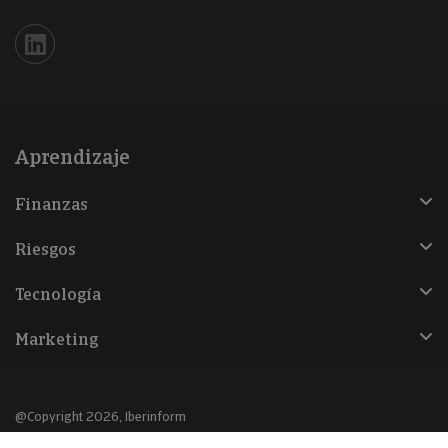
Iberinform en Linkedin
Aprendizaje
Finanzas
Riesgos
Tecnología
Marketing
@Copyright 2026, Iberinform