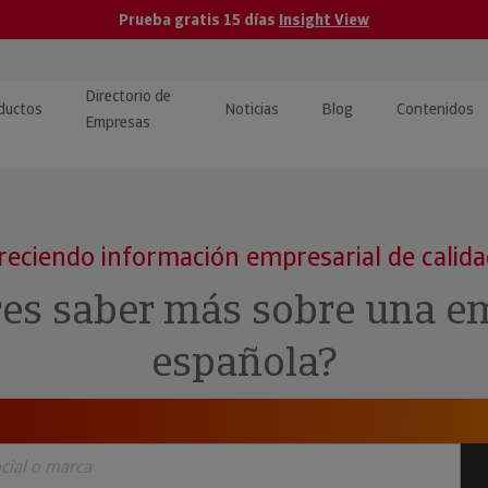
Prueba gratis 15 días
Insight View
Directorio de
ductos
Noticias
Blog
Contenidos
Empresas
caPro · Análisis de datos
eos: presentación de
ormación empresas
ancieros
ducto y tutoriales
reciendo información empresarial de calid
ormación Pública
 · Integración de Datos para
cionario Económico
res saber más sobre una e
M y ERP
ormación Investigada
española?
llect · Recuperación de
uda