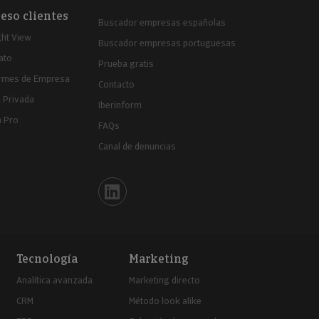
eso clientes
Buscador empresas españolas
ght View
Buscador empresas portuguesas
ato
Prueba gratis
ormes de Empresa
Contacto
 Privada
Iberinform
a Pro
FAQs
Canal de denuncias
Iberinform en Linkedin
Tecnología
Marketing
Analítica avanzada
Marketing directo
CRM
Método look alike