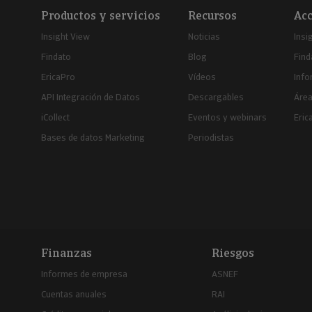
Productos y servicios
Recursos
Acc
Insight View
Noticias
Insi
Findato
Blog
Find
EricaPro
Vídeos
Inf
API Integración de Datos
Descargables
Área
iCollect
Eventos y webinars
Eric
Bases de datos Marketing
Periodistas
Finanzas
Riesgos
Informes de empresa
ASNEF
Cuentas anuales
RAI