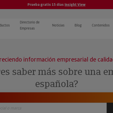
Prueba gratis 15 días
Insight View
Directorio de
ductos
Noticias
Blog
Contenidos
Empresas
caPro · Análisis de datos
eos: presentación de
ormación empresas
ancieros
ducto y tutoriales
reciendo información empresarial de calid
ormación Pública
 · Integración de Datos para
cionario Económico
res saber más sobre una e
M y ERP
ormación Investigada
española?
llect · Recuperación de
uda