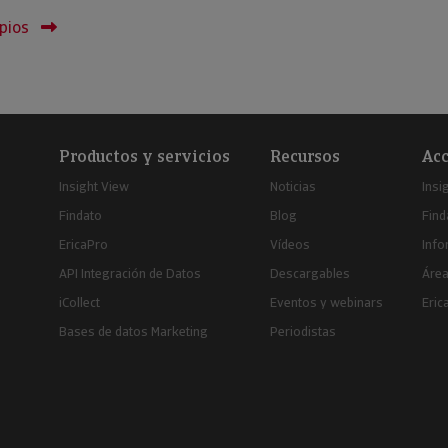
pios
Productos y servicios
Recursos
Acc
Insight View
Noticias
Insi
Findato
Blog
Find
EricaPro
Vídeos
Inf
API Integración de Datos
Descargables
Área
iCollect
Eventos y webinars
Eric
Bases de datos Marketing
Periodistas