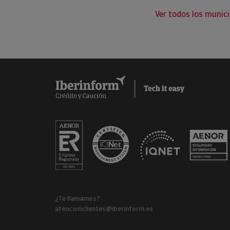
Ver todos los munici
¿Te llamamos?
atencionclientes@iberinform.es