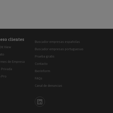
eso clientes
Buscador empresas españolas
ght View
Buscador empresas portuguesas
ato
Prueba gratis
ormes de Empresa
Contacto
 Privada
Iberinform
a Pro
FAQs
Canal de denuncias
Iberinform en Linkedin