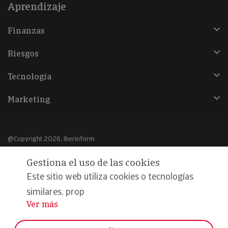
Aprendizaje
Finanzas
Riesgos
Tecnología
Marketing
@Copyright 2026, Iberinform
Gestiona el uso de las cookies
Aviso legal
Este sitio web utiliza cookies o tecnologías
Política de cookies
similares, prop
Declaración de privacidad
Ver más
...
Compromiso calidad y seguridad