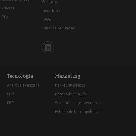
Contacto
 Privada
Iberinform
a Pro
FAQs
Canal de denuncias
Iberinform en Linkedin
Tecnología
Marketing
Analítica avanzada
Marketing directo
CRM
Método look alike
ERP
Selección de proveedores
Estudio de tu competencia