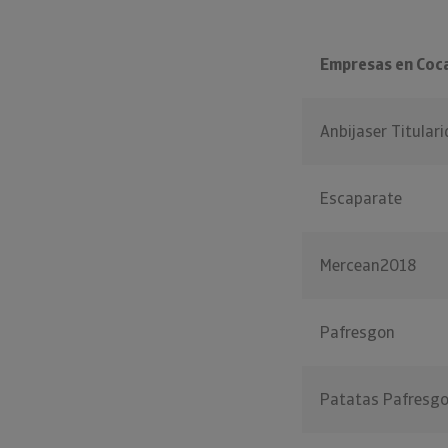
Empresas en Coca
Anbijaser Titular
Escaparate
Mercean2018
Pafresgon
Patatas Pafresg