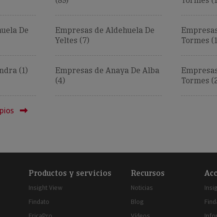
(89)
Tormes (1
uela De
Empresas de Aldehuela De
Empresas
Yeltes (7)
Tormes (1
dra (1)
Empresas de Anaya De Alba
Empresas
(4)
Tormes (2
pios
Productos y servicios
Recursos
Acc
Insight View
Noticias
Insi
Findato
Blog
Find
EricaPro
Vídeos
Inf