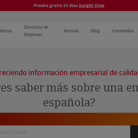
Prueba gratis 15 días
Insight View
Directorio de
ductos
Noticias
Blog
Contenidos
Empresas
caPro · Análisis de datos
eos: presentación de
ormación empresas
ancieros
ducto y tutoriales
reciendo información empresarial de calid
ormación Pública
 · Integración de Datos para
cionario Económico
res saber más sobre una e
M y ERP
ormación Investigada
española?
llect · Recuperación de
uda