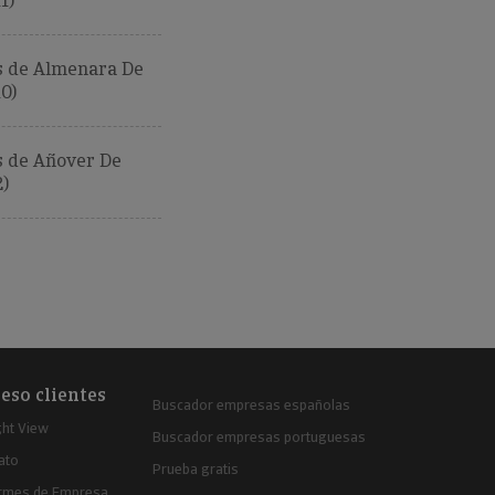
1)
 de Almenara De
0)
 de Añover De
)
eso clientes
Buscador empresas españolas
ght View
Buscador empresas portuguesas
ato
Prueba gratis
ormes de Empresa