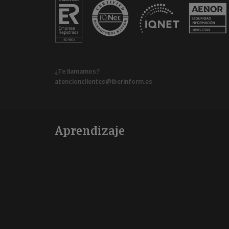
¿Te llamamos?
atencionclientes@iberinform.es
Aprendizaje