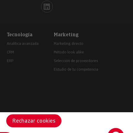
Iberinform en Linkedin
Tecnología
Marketing
Analítica avanzada
Marketing directo
CRM
Método look alike
ERP
Selección de proveedores
Estudio de tu competencia
Rechazar cookies