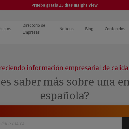
Prueba gratis 15 días
Insight View
Directorio de
ductos
Noticias
Blog
Contenidos
Empresas
caPro · Análisis de datos
eos: presentación de
ormación empresas
ancieros
ducto y tutoriales
reciendo información empresarial de calid
ormación Pública
 · Integración de Datos para
cionario Económico
res saber más sobre una e
M y ERP
ormación Investigada
española?
llect · Recuperación de
uda