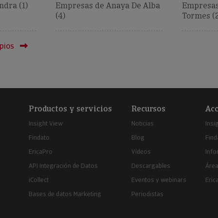
dra (1)
Empresas de Anaya De Alba
Empresas
(4)
Tormes (2
pios
Productos y servicios
Recursos
Acc
Insight View
Noticias
Insi
Findato
Blog
Find
EricaPro
Vídeos
Inf
API Integración de Datos
Descargables
Área
iCollect
Eventos y webinars
Eric
Bases de datos Marketing
Periodistas