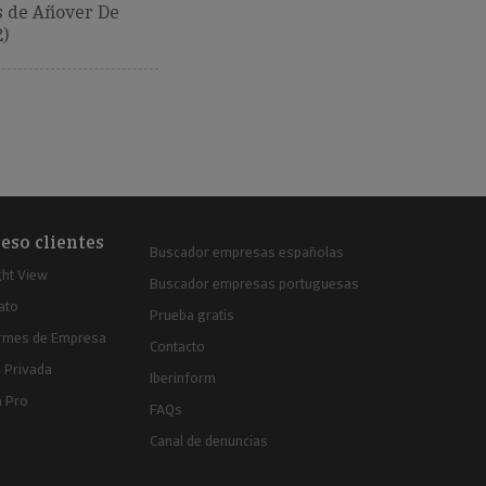
 de Añover De
)
eso clientes
Buscador empresas españolas
ght View
Buscador empresas portuguesas
ato
Prueba gratis
ormes de Empresa
Contacto
 Privada
Iberinform
a Pro
FAQs
Canal de denuncias