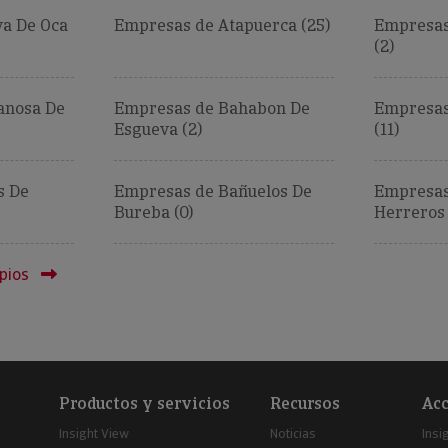
a De Oca
Empresas de Atapuerca (25)
Empresas 
(2)
anosa De
Empresas de Bahabon De
Empresas
Esgueva (2)
(11)
s De
Empresas de Bañuelos De
Empresas
Bureba (0)
Herreros 
pios
Productos y servicios
Recursos
Acc
Insight View
Noticias
Insi