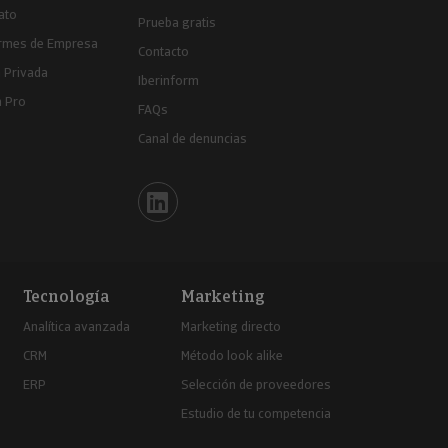
ato
Prueba gratis
ormes de Empresa
Contacto
 Privada
Iberinform
a Pro
FAQs
Canal de denuncias
Iberinform en Linkedin
Tecnología
Marketing
Analítica avanzada
Marketing directo
CRM
Método look alike
ERP
Selección de proveedores
Estudio de tu competencia