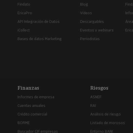
Findato
Blog
Find
EricaPro
Vídeos
Inf
API Integración de Datos
Descargables
Área
iCollect
Eventos y webinars
Eric
Bases de datos Marketing
Periodistas
Finanzas
Riesgos
Informes de empresa
ASNEF
Cuentas anuales
RAI
Crédito comercial
Análisis de riesgo
BORME
Listado de morosos
Buscador CIF empresas
Entorno BANI