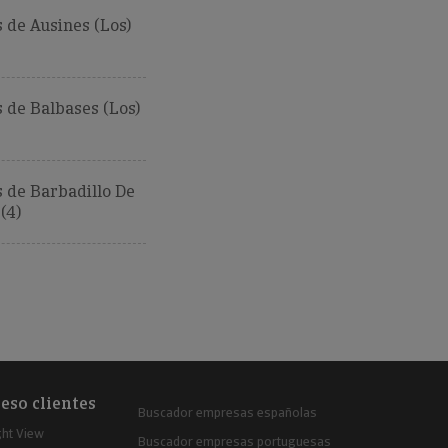
de Ausines (Los)
 de Balbases (Los)
 de Barbadillo De
(4)
eso clientes
Buscador empresas españolas
ght View
Buscador empresas portuguesas