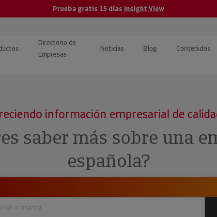
Prueba gratis 15 días
Insight View
Directorio de
ductos
Noticias
Blog
Contenidos
Empresas
caPro · Análisis de datos
eos: presentación de
ormación empresas
ancieros
ducto y tutoriales
reciendo información empresarial de calid
ormación Pública
 · Integración de Datos para
cionario Económico
res saber más sobre una e
M y ERP
ormación Investigada
española?
llect · Recuperación de
uda