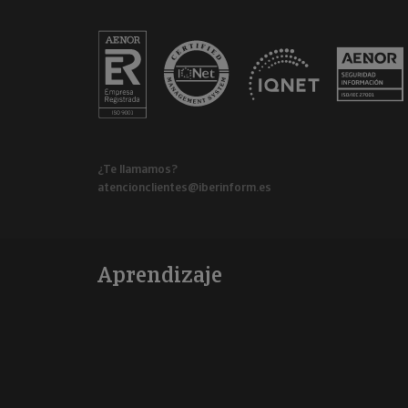
¿Te llamamos?
atencionclientes@iberinform.es
Aprendizaje