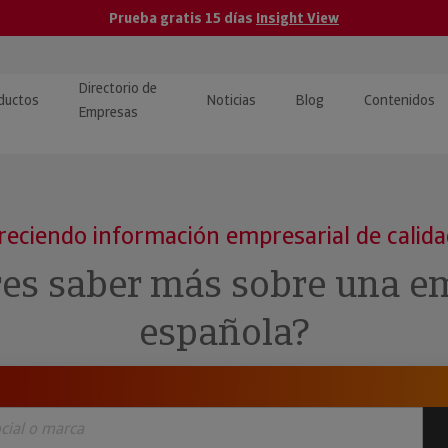
Prueba gratis 15 días
Insight View
Directorio de
ductos
Noticias
Blog
Contenidos
Empresas
caPro · Análisis de datos
eos: presentación de
ormación empresas
ancieros
ducto y tutoriales
reciendo información empresarial de calid
ormación Pública
 · Integración de Datos para
cionario Económico
res saber más sobre una e
M y ERP
ormación Investigada
española?
llect · Recuperación de
uda