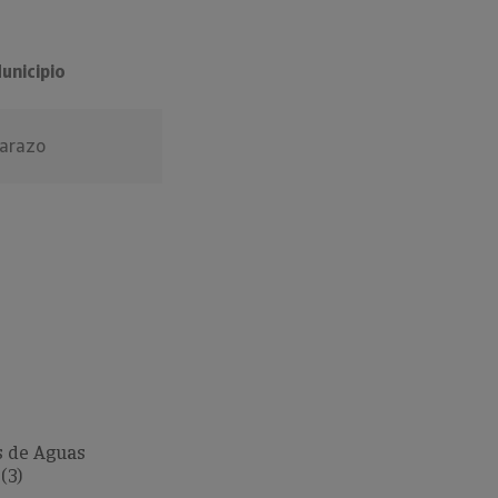
unicipio
arazo
 de Aguas
(3)