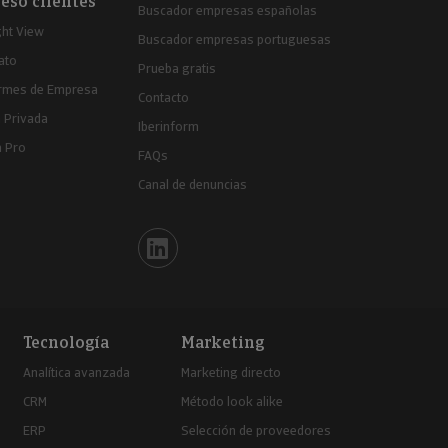
eso clientes
Buscador empresas españolas
ght View
Buscador empresas portuguesas
ato
Prueba gratis
ormes de Empresa
Contacto
 Privada
Iberinform
a Pro
FAQs
Canal de denuncias
Iberinform en Linkedin
Tecnología
Marketing
Analítica avanzada
Marketing directo
CRM
Método look alike
ERP
Selección de proveedores