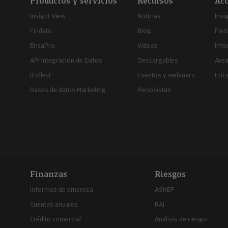
Productos y servicios
Recursos
Acc
Insight View
Noticias
Insi
Findato
Blog
Find
EricaPro
Vídeos
Inf
API Integración de Datos
Descargables
Área
iCollect
Eventos y webinars
Eric
Bases de datos Marketing
Periodistas
Finanzas
Riesgos
Informes de empresa
ASNEF
Cuentas anuales
RAI
Crédito comercial
Análisis de riesgo