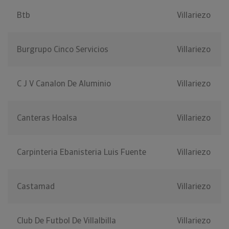
Btb
Villariezo
Burgrupo Cinco Servicios
Villariezo
C J V Canalon De Aluminio
Villariezo
Canteras Hoalsa
Villariezo
Carpinteria Ebanisteria Luis Fuente
Villariezo
Castamad
Villariezo
Club De Futbol De Villalbilla
Villariezo