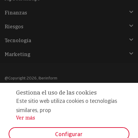
Finanzas
Riesgos
Tecnología
Marketing
@Copyright 2026, Iberinform
Gestiona el uso de las cookies
Aviso legal
Este sitio web utiliza cookies o tecnologías
Política de cookies
similares, prop
Declaración de privacidad
Ver más
...
Compromiso calidad y seguridad
Configurar