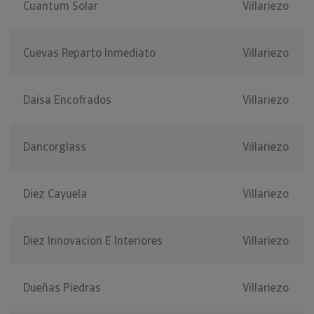
Cuantum Solar
Villariezo
Cuevas Reparto Inmediato
Villariezo
Daisa Encofrados
Villariezo
Dancorglass
Villariezo
Diez Cayuela
Villariezo
Diez Innovacion E Interiores
Villariezo
Dueñas Piedras
Villariezo