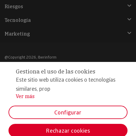
Riesgos
Tecnología
Marketing
@Copyright 2026, Iberinform
Gestiona el uso de las cookies
Aviso legal
Este sitio web utiliza cookies o tecnologías
Política de cookies
similares, prop
Declaración de privacidad
Ver más
...
Compromiso calidad y seguridad
Configurar
Formamos parte de:
Rechazar cookies