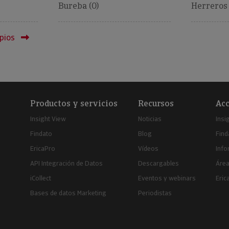
Bureba (0)
Herreros 
pios
Productos y servicios
Recursos
Acc
Insight View
Noticias
Insi
Findato
Blog
Find
EricaPro
Vídeos
Inf
API Integración de Datos
Descargables
Área
iCollect
Eventos y webinars
Eric
Bases de datos Marketing
Periodistas