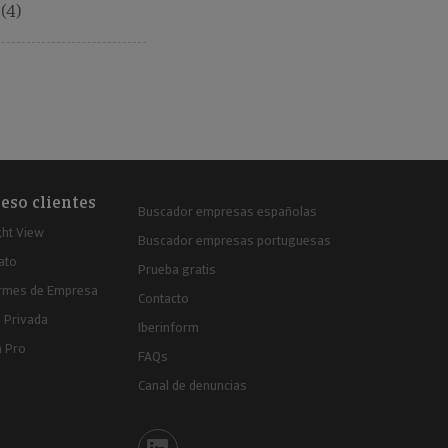
(4)
eso clientes
Buscador empresas españolas
ght View
Buscador empresas portuguesas
ato
Prueba gratis
ormes de Empresa
Contacto
 Privada
Iberinform
a Pro
FAQs
Canal de denuncias