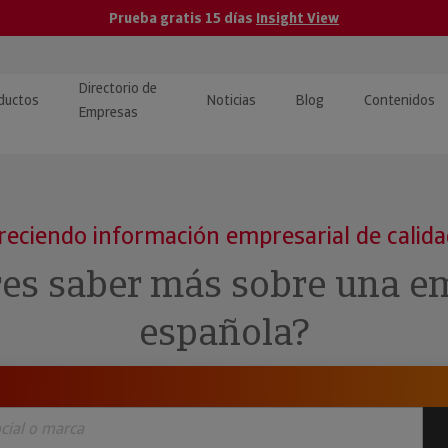
Prueba gratis 15 días
Insight View
Directorio de
ductos
Noticias
Blog
Contenidos
Empresas
caPro · Análisis de datos
eos: presentación de
ormación empresas
ancieros
ducto y tutoriales
reciendo información empresarial de calid
ormación Pública
 · Integración de Datos para
cionario Económico
res saber más sobre una e
M y ERP
ormación Investigada
española?
llect · Recuperación de
uda