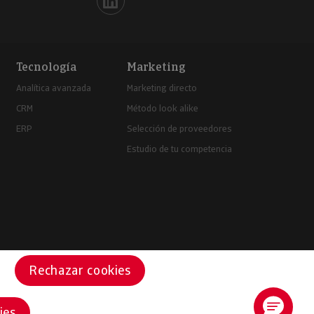
Iberinform en Linkedin
Tecnología
Marketing
Analítica avanzada
Marketing directo
CRM
Método look alike
ERP
Selección de proveedores
Estudio de tu competencia
Rechazar cookies
ies