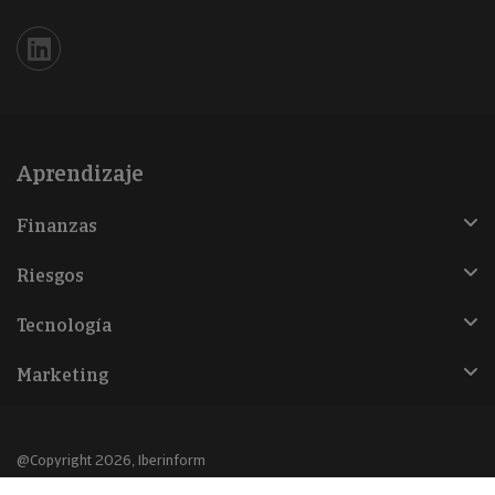
Iberinform en Linkedin
Aprendizaje
Finanzas
Riesgos
Tecnología
Marketing
@Copyright 2026, Iberinform