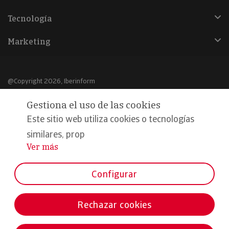
Tecnología
Marketing
@Copyright 2026, Iberinform
Gestiona el uso de las cookies
Aviso legal
Este sitio web utiliza cookies o tecnologías
Política de cookies
similares, prop
Declaración de privacidad
Ver más
...
Compromiso calidad y seguridad
Configurar
Formamos parte de:
Rechazar cookies