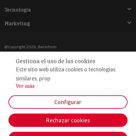
Tecnología
Marketing
@Copyright 2026, Iberinform
Gestiona el uso de las cookies
Aviso legal
Este sitio web utiliza cookies o tecnologías
Política de cookies
similares, prop
Declaración de privacidad
Ver más
...
Compromiso calidad y seguridad
Configurar
Formamos parte de:
Rechazar cookies