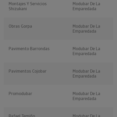
Montajes Y Servicios
Modubar De La
Shizukani
Emparedada
Obras Gorpa
Modubar De La
Emparedada
Pavimento Barrondas
Modubar De La
Emparedada
Pavimentos Cojobar
Modubar De La
Emparedada
Promodubar
Modubar De La
Emparedada
Rafael Temiño
Modubar De La