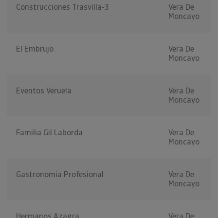
Construcciones Trasvilla-3
Vera De
Moncayo
El Embrujo
Vera De
Moncayo
Eventos Veruela
Vera De
Moncayo
Familia Gil Laborda
Vera De
Moncayo
Gastronomia Profesional
Vera De
Moncayo
Hermanos Azagra
Vera De