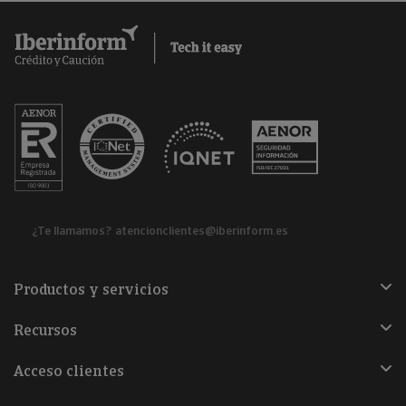
¿Te llamamos?
atencionclientes@iberinform.es
Productos y servicios
Recursos
Acceso clientes