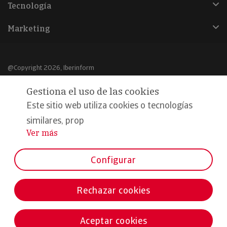
Tecnología
Marketing
@Copyright 2026, Iberinform
Gestiona el uso de las cookies
Aviso legal
Este sitio web utiliza cookies o tecnologías
Política de cookies
similares, prop
Declaración de privacidad
Ver más
...
Compromiso calidad y seguridad
Configurar
Formamos parte de:
Rechazar cookies
Aceptar cookies