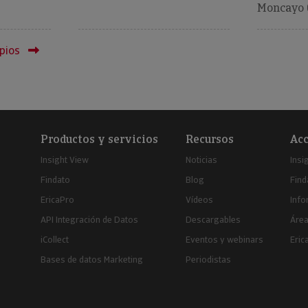
Moncayo (
pios
Productos y servicios
Recursos
Acc
Insight View
Noticias
Insi
Findato
Blog
Find
EricaPro
Vídeos
Inf
API Integración de Datos
Descargables
Área
iCollect
Eventos y webinars
Eric
Bases de datos Marketing
Periodistas