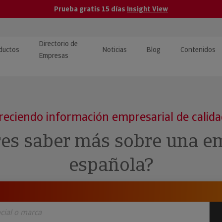
Prueba gratis 15 días
Insight View
Directorio de
ductos
Noticias
Blog
Contenidos
Empresas
caPro · Análisis de datos
eos: presentación de
ormación empresas
ancieros
ducto y tutoriales
reciendo información empresarial de calid
ormación Pública
 · Integración de Datos para
cionario Económico
res saber más sobre una e
M y ERP
ormación Investigada
española?
llect · Recuperación de
uda