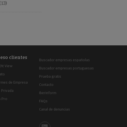
13)
eso clientes
Buscador empresas españolas
ght View
Buscador empresas portuguesas
ato
Prueba gratis
ormes de Empresa
Contacto
 Privada
Iberinform
a Pro
FAQs
Canal de denuncias