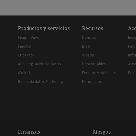
Productos y servicios
Recursos
Acc
Insight View
Noticias
Insi
Findato
Blog
Find
EricaPro
Vídeos
Inf
API Integración de Datos
Descargables
Área
iCollect
Eventos y webinars
Eric
Bases de datos Marketing
Periodistas
Finanzas
Riesgos