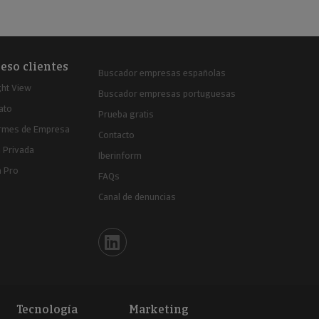
eso clientes
Buscador empresas españolas
ght View
Buscador empresas portuguesas
ato
Prueba gratis
ormes de Empresa
Contacto
 Privada
Iberinform
a Pro
FAQs
Canal de denuncias
Iberinform en Linkedin
Tecnología
Marketing