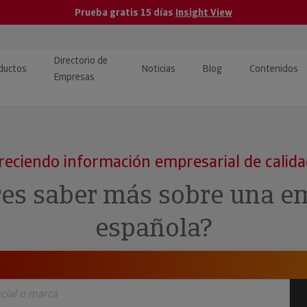
Prueba gratis 15 días
Insight View
Directorio de
ductos
Noticias
Blog
Contenidos
Empresas
caPro · Análisis de datos
eos: presentación de
ormación empresas
ancieros
ducto y tutoriales
reciendo información empresarial de calid
ormación Pública
 · Integración de Datos para
cionario Económico
res saber más sobre una e
M y ERP
ormación Investigada
española?
llect · Recuperación de
uda