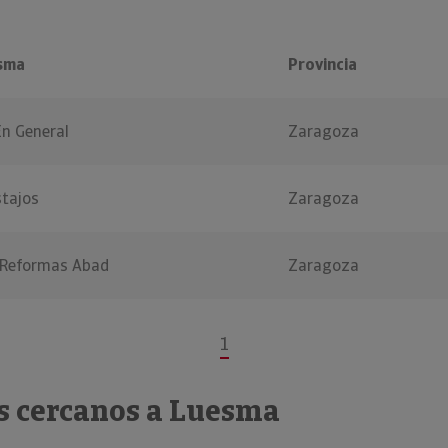
sma
Provincia
En General
Zaragoza
tajos
Zaragoza
 Reformas Abad
Zaragoza
1
s cercanos a Luesma