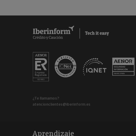
¿Te llamamos?
atencionclientes@iberinform.es
Aprendizaje