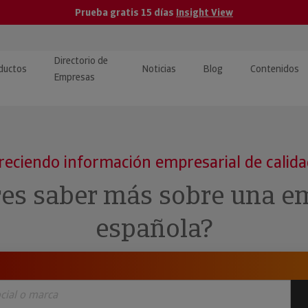
Prueba gratis 15 días
Insight View
Directorio de
ductos
Noticias
Blog
Contenidos
Empresas
caPro · Análisis de datos
eos: presentación de
ormación empresas
ancieros
ducto y tutoriales
reciendo información empresarial de calid
ormación Pública
 · Integración de Datos para
cionario Económico
res saber más sobre una e
M y ERP
ormación Investigada
española?
llect · Recuperación de
uda