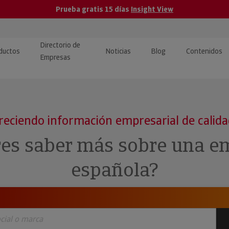
Prueba gratis 15 días
Insight View
Directorio de
ductos
Noticias
Blog
Contenidos
Empresas
caPro · Análisis de datos
eos: presentación de
ormación empresas
ancieros
ducto y tutoriales
reciendo información empresarial de calid
ormación Pública
 · Integración de Datos para
cionario Económico
res saber más sobre una e
M y ERP
ormación Investigada
española?
llect · Recuperación de
uda