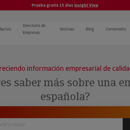
Prueba gratis 15 días
Insight View
Directorio de
ductos
Noticias
Blog
Contenidos
Empresas
caPro · Análisis de datos
eos: presentación de
ormación empresas
ancieros
ducto y tutoriales
reciendo información empresarial de calid
ormación Pública
 · Integración de Datos para
cionario Económico
res saber más sobre una e
M y ERP
ormación Investigada
española?
llect · Recuperación de
uda