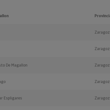
allon
Provinci
Zaragoz
Zaragoz
sto De Magallon
Zaragoz
ago
Zaragoz
r Espligares
Zaragoz