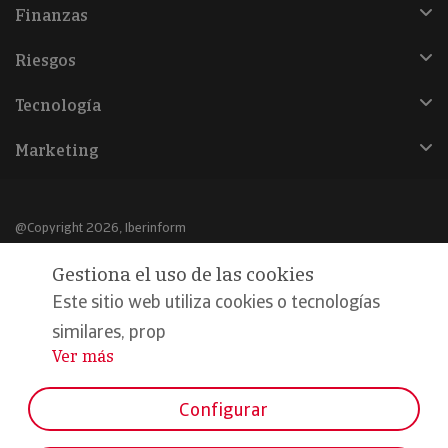
Finanzas
Riesgos
Tecnología
Marketing
@Copyright 2026, Iberinform
Gestiona el uso de las cookies
Aviso legal
Este sitio web utiliza cookies o tecnologías
Política de cookies
similares, prop
Declaración de privacidad
Ver más
...
Compromiso calidad y seguridad
Configurar
Formamos parte de: