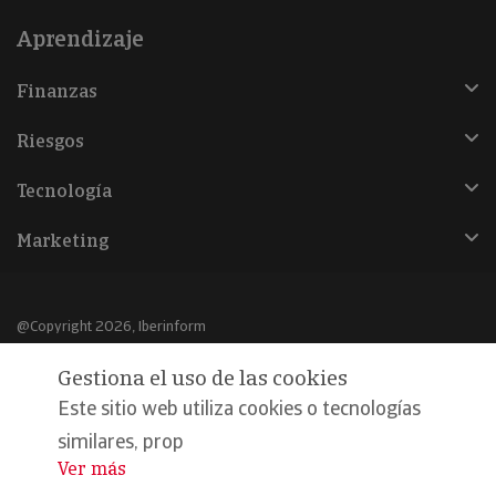
Aprendizaje
Finanzas
Riesgos
Tecnología
Marketing
@Copyright 2026, Iberinform
Gestiona el uso de las cookies
Aviso legal
Este sitio web utiliza cookies o tecnologías
Política de cookies
similares, prop
Declaración de privacidad
Ver más
...
Compromiso calidad y seguridad