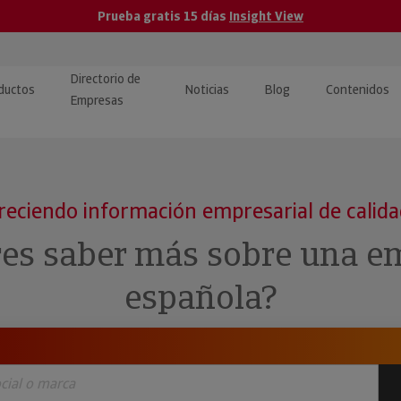
Prueba gratis 15 días
Insight View
Directorio de
ductos
Noticias
Blog
Contenidos
Empresas
caPro · Análisis de datos
eos: presentación de
ormación empresas
ancieros
ducto y tutoriales
reciendo información empresarial de calid
ormación Pública
 · Integración de Datos para
cionario Económico
res saber más sobre una e
M y ERP
ormación Investigada
española?
llect · Recuperación de
uda