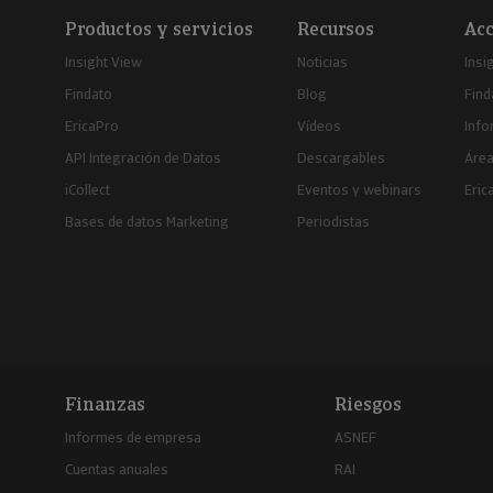
Productos y servicios
Recursos
Acc
Insight View
Noticias
Insi
Findato
Blog
Find
EricaPro
Vídeos
Inf
API Integración de Datos
Descargables
Área
iCollect
Eventos y webinars
Eric
Bases de datos Marketing
Periodistas
Finanzas
Riesgos
Informes de empresa
ASNEF
Cuentas anuales
RAI