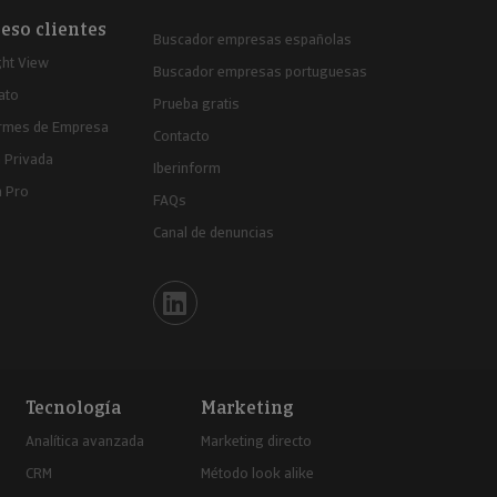
eso clientes
Buscador empresas españolas
ght View
Buscador empresas portuguesas
ato
Prueba gratis
ormes de Empresa
Contacto
 Privada
Iberinform
a Pro
FAQs
Canal de denuncias
Iberinform en Linkedin
Tecnología
Marketing
Analítica avanzada
Marketing directo
CRM
Método look alike