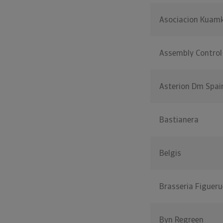
Asociacion Kuam
Assembly Control
Asterion Dm Spai
Bastianera
Belgis
Brasseria Figueru
Byn Regreen