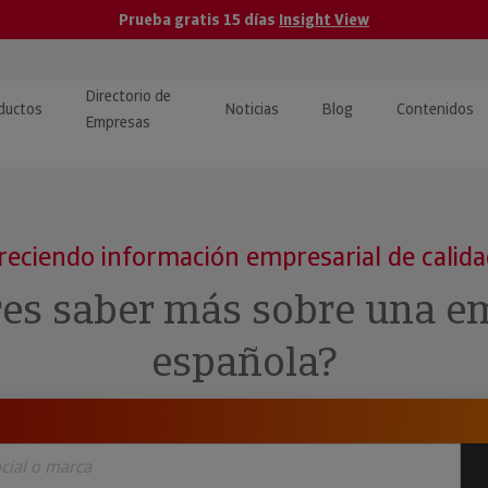
Prueba gratis 15 días
Insight View
Directorio de
ductos
Noticias
Blog
Contenidos
Empresas
caPro · Análisis de datos
eos: presentación de
ormación empresas
ancieros
ducto y tutoriales
reciendo información empresarial de calid
ormación Pública
 · Integración de Datos para
cionario Económico
res saber más sobre una e
M y ERP
ormación Investigada
española?
llect · Recuperación de
uda