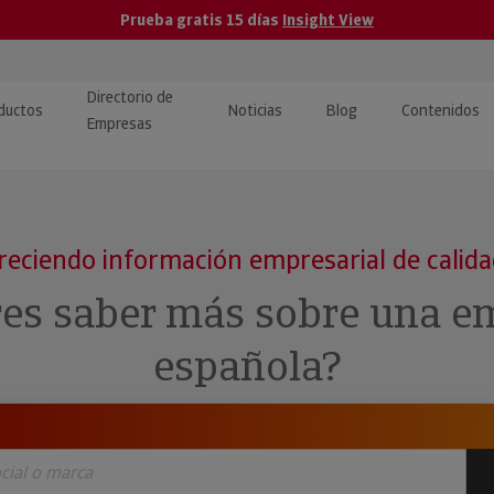
Prueba gratis 15 días
Insight View
Directorio de
ductos
Noticias
Blog
Contenidos
Empresas
caPro · Análisis de datos
eos: presentación de
ormación empresas
ancieros
ducto y tutoriales
reciendo información empresarial de calid
ormación Pública
 · Integración de Datos para
cionario Económico
res saber más sobre una e
M y ERP
ormación Investigada
española?
llect · Recuperación de
uda