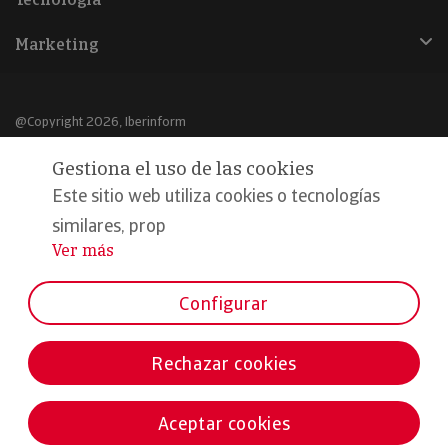
Marketing
@Copyright 2026, Iberinform
Gestiona el uso de las cookies
Aviso legal
Este sitio web utiliza cookies o tecnologías
Política de cookies
similares, prop
Declaración de privacidad
Ver más
...
Compromiso calidad y seguridad
Configurar
Formamos parte de:
Rechazar cookies
Aceptar cookies