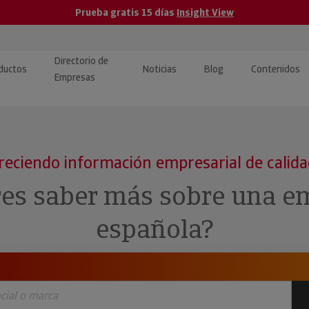
Prueba gratis 15 días
Insight View
Directorio de
ductos
Noticias
Blog
Contenidos
Empresas
caPro · Análisis de datos
eos: presentación de
ormación empresas
ancieros
ducto y tutoriales
reciendo información empresarial de calid
ormación Pública
 · Integración de Datos para
cionario Económico
res saber más sobre una e
M y ERP
ormación Investigada
española?
llect · Recuperación de
uda