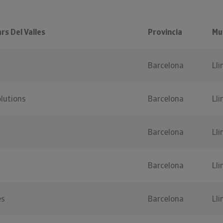
rs Del Valles
Provincia
Mu
Barcelona
Lli
lutions
Barcelona
Lli
Barcelona
Lli
Barcelona
Lli
es
Barcelona
Lli