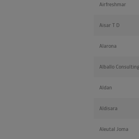
Airfreshmar
Aisar T D
Alarona
Alballo Consultin
Aldan
Aldisara
Aleutal Joma