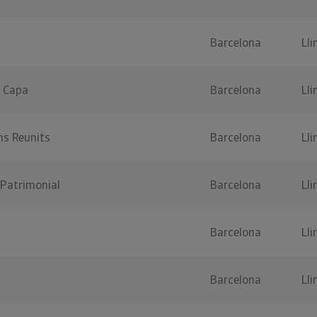
Barcelona
Lli
 Capa
Barcelona
Lli
ns Reunits
Barcelona
Lli
 Patrimonial
Barcelona
Lli
Barcelona
Lli
Barcelona
Lli