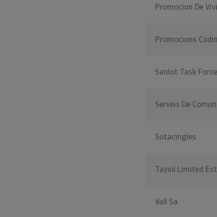
Promocion De Viv
Promocions Codin
Sanlot Task Forc
Serveis De Comuni
Sotacingles
Taysil Limited E
Vall Sa