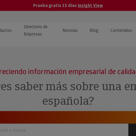
Prueba gratis 15 días
Insight View
Directorio de
ductos
Noticias
Blog
Contenidos
Empresas
caPro · Análisis de datos
eos: presentación de
ormación empresas
ancieros
ducto y tutoriales
reciendo información empresarial de calid
ormación Pública
 · Integración de Datos para
cionario Económico
res saber más sobre una e
M y ERP
ormación Investigada
española?
llect · Recuperación de
uda