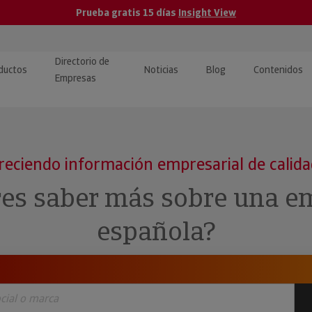
Prueba gratis 15 días
Insight View
Directorio de
ductos
Noticias
Blog
Contenidos
Empresas
caPro · Análisis de datos
eos: presentación de
ormación empresas
ancieros
ducto y tutoriales
reciendo información empresarial de calid
ormación Pública
 · Integración de Datos para
cionario Económico
res saber más sobre una e
M y ERP
ormación Investigada
española?
llect · Recuperación de
uda