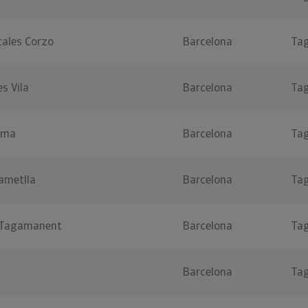
ales Corzo
Barcelona
Ta
s Vila
Barcelona
Ta
lma
Barcelona
Ta
ametlla
Barcelona
Ta
s Tagamanent
Barcelona
Ta
Barcelona
Ta