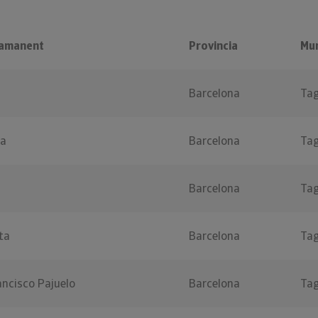
gamanent
Provincia
Mun
Barcelona
Ta
ia
Barcelona
Ta
Barcelona
Ta
ta
Barcelona
Ta
ancisco Pajuelo
Barcelona
Ta