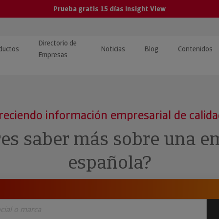
Prueba gratis 15 días
Insight View
Directorio de
ductos
Noticias
Blog
Contenidos
Empresas
caPro · Análisis de datos
eos: presentación de
ormación empresas
ancieros
ducto y tutoriales
reciendo información empresarial de calid
ormación Pública
 · Integración de Datos para
cionario Económico
res saber más sobre una e
M y ERP
ormación Investigada
española?
llect · Recuperación de
uda