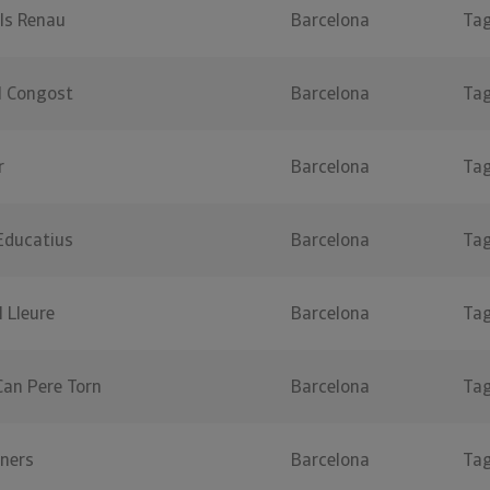
ls Renau
Barcelona
Ta
l Congost
Barcelona
Ta
r
Barcelona
Ta
 Educatius
Barcelona
Ta
I Lleure
Barcelona
Ta
Can Pere Torn
Barcelona
Ta
rners
Barcelona
Ta