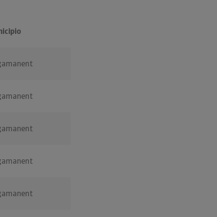
icipio
gamanent
gamanent
gamanent
gamanent
gamanent