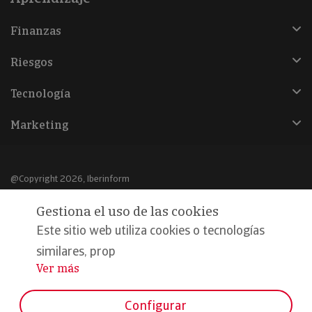
Finanzas
Riesgos
Tecnología
Marketing
@Copyright 2026, Iberinform
Gestiona el uso de las cookies
Aviso legal
Este sitio web utiliza cookies o tecnologías
Política de cookies
similares, prop
Declaración de privacidad
Ver más
...
Compromiso calidad y seguridad
Configurar