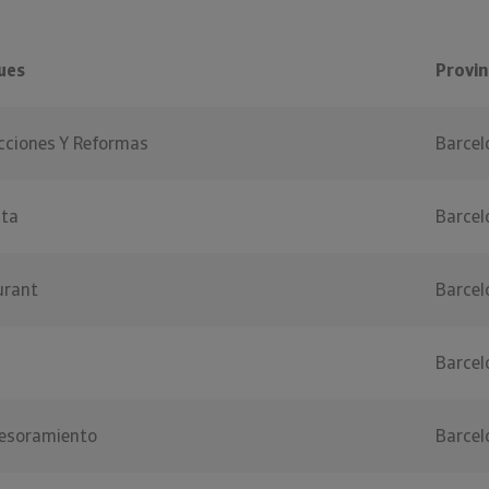
ues
Provin
ucciones Y Reformas
Barcel
sta
Barcel
urant
Barcel
Barcel
sesoramiento
Barcel