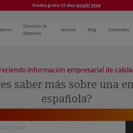
Prueba gratis 15 días
Insight View
Directorio de
ductos
Noticias
Blog
Contenidos
Empresas
caPro · Análisis de datos
eos: presentación de
ormación empresas
ancieros
ducto y tutoriales
reciendo información empresarial de calid
ormación Pública
 · Integración de Datos para
cionario Económico
res saber más sobre una e
M y ERP
ormación Investigada
española?
llect · Recuperación de
uda