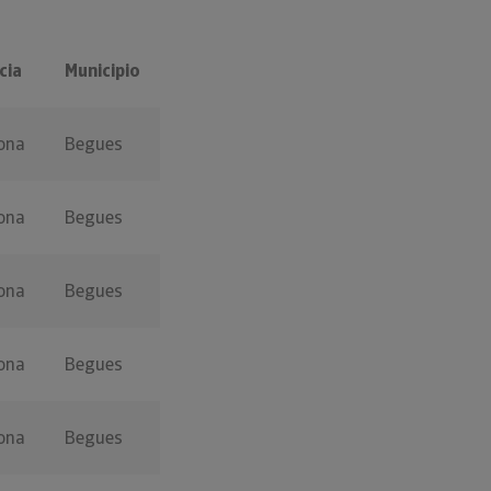
cia
Municipio
ona
Begues
ona
Begues
ona
Begues
ona
Begues
ona
Begues