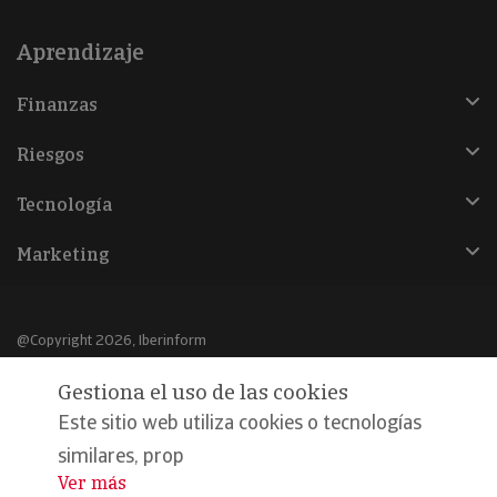
Aprendizaje
Finanzas
Riesgos
Tecnología
Marketing
@Copyright 2026, Iberinform
Gestiona el uso de las cookies
Aviso legal
Este sitio web utiliza cookies o tecnologías
Política de cookies
similares, prop
Declaración de privacidad
Ver más
...