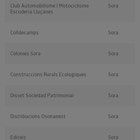
Club Automobilisme I Motociclisme
Sora
Escuderia Lluçanes
Colldecamps
Sora
Colonies Sora
Sora
Construccions Rurals Ecologiques
Sora
Disset Sociedad Patrimonial
Sora
Distribucions Osonanest
Sora
Ediceis
Sora