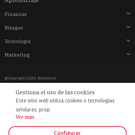
Aprendizaje
Finanzas
Riesgos
Tecnología
Marketing
@Copyright 2026, Iberinform
Gestiona el uso de las cookies
Aviso legal
Este sitio web utiliza cookies o tecnologías
Política de cookies
similares, prop
Declaración de privacidad
Ver más
...
Compromiso calidad y seguridad
Configurar