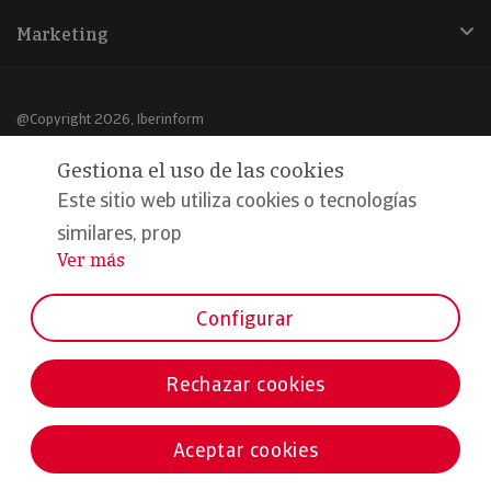
Marketing
@Copyright 2026, Iberinform
Gestiona el uso de las cookies
Aviso legal
Este sitio web utiliza cookies o tecnologías
Política de cookies
similares, prop
Declaración de privacidad
Ver más
...
Compromiso calidad y seguridad
Configurar
Formamos parte de:
Rechazar cookies
Aceptar cookies