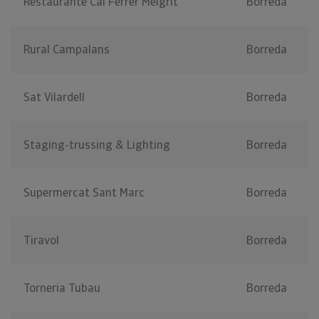
Restaurante Cal Ferrer Melgrit
Borreda
Rural Campalans
Borreda
Sat Vilardell
Borreda
Staging-trussing & Lighting
Borreda
Supermercat Sant Marc
Borreda
Tiravol
Borreda
Torneria Tubau
Borreda