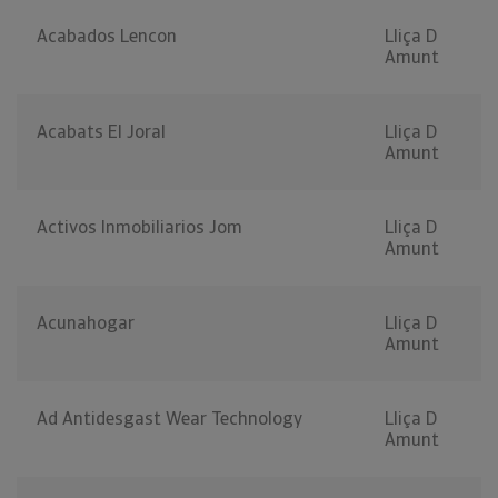
Acabados Lencon
Lliça D
Amunt
Acabats El Joral
Lliça D
Amunt
Activos Inmobiliarios Jom
Lliça D
Amunt
Acunahogar
Lliça D
Amunt
Ad Antidesgast Wear Technology
Lliça D
Amunt