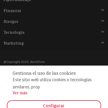
Finanzas
Riesgos
Tecnología
Marketing
@Copyright 2026, Iberinform
Gestiona el uso de las cookies
Aviso legal
Este sitio web utiliza cookies o tecnologías
Política de cookies
similares, prop
Declaración de privacidad
Ver más
...
Compromiso calidad y seguridad
Configurar