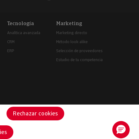
Tecnología
Marketing
Analítica avanzada
Marketing directo
CRM
Método look alike
ERP
Selección de proveedores
Estudio de tu competencia
Rechazar cookies
ies