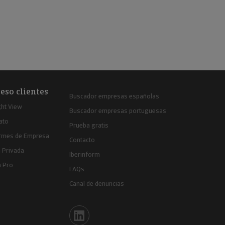
eso clientes
Buscador empresas españolas
ght View
Buscador empresas portuguesas
ato
Prueba gratis
ormes de Empresa
Contacto
 Privada
Iberinform
a Pro
FAQs
Canal de denuncias
Iberinform en Linkedin