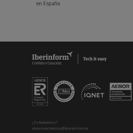
en España
¿Te llamamos?
atencionclientes@iberinform.es