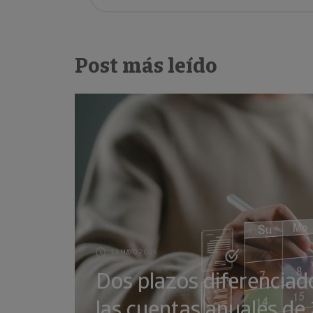
Post más leído
13 MAYO 2025
Dos plazos diferenciad
las cuentas anuales d