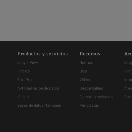
Productos y servicios
Recursos
Acc
Insight View
Noticias
Insi
Findato
Blog
Find
EricaPro
Vídeos
Inf
API Integración de Datos
Descargables
Área
iCollect
Eventos y webinars
Eric
Bases de datos Marketing
Periodistas