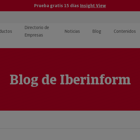
Prueba gratis 15 días
Insight View
Directorio de
ductos
Noticias
Blog
Contenidos
Empresas
caPro · Análisis de datos
eos: presentación de
ormación empresas
ancieros
ducto y tutoriales
ormación Pública
Blog de Iberinform
 · Integración de Datos para
cionario Económico
M y ERP
ormación Investigada
llect · Recuperación de
uda